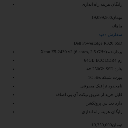
رایگان
هزینه راه اندازی
19,099,500تومان
ماهانه
سفارش دهید
Dell PowerEdge R320 SSD
پردازنده
Xeon E5-2430 v2 (6 cores, 2.5 GHz)
رم
64GB ECC DDR4
هارد
4x 250Gb SSD
پورت شبکه
1Gbit/s
نامحدود
ترافیک مصرفی
قابل خرید از طریق تیکت
آی پی اضافه
دارد
دیداس پروتکشن
رایگان
هزینه راه اندازی
19,359,000تومان