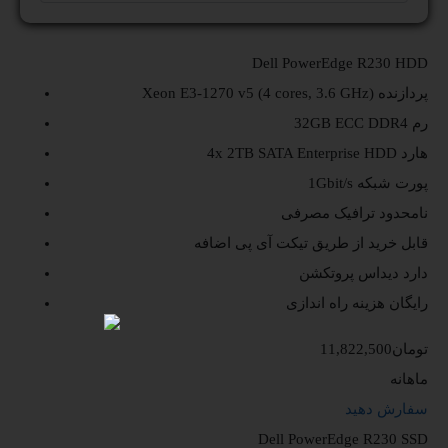
Dell PowerEdge R230 HDD
پردازنده
Xeon E3-1270 v5 (4 cores, 3.6 GHz)
رم
32GB ECC DDR4
هارد
4x 2TB SATA Enterprise HDD
پورت شبکه
1Gbit/s
نامحدود
ترافیک مصرفی
قابل خرید از طریق تیکت
آی پی اضافه
دارد
دیداس پروتکشن
رایگان
هزینه راه اندازی
11,822,500تومان
ماهانه
سفارش دهید
Dell PowerEdge R230 SSD