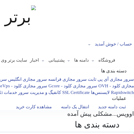
حساب /
خوش آمدید
فروشگاه
دامنه ها
پشتیبانی
اخبار
سایت برتر وی
دسته بندی ها
سرور مجازی آی پی ثابت
سرور مجازی فرانسه
سرور مجازی انگلیس
سرو
مجازی کلود - OVH
سرور مجازی کلود - Gcore
سرور مجازی کلود - BlueVps
Rapidswitch
لایسنس‌ها
SSL Certificate
کانفیگ و مدیریت سرور
خدمات VMware ESXi
عملیات
ثبت دامنه جدید
انتقال یک دامنه
مشاهده کارت خرید
اووپس...مشکلی پیش آمده
دسته بندی ها