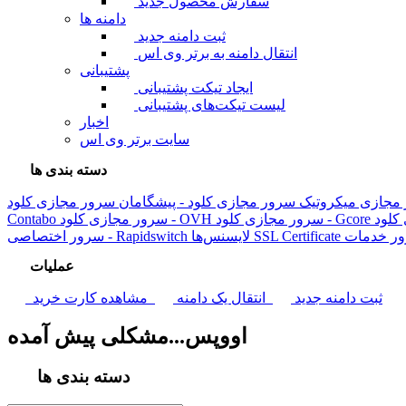
سفارش محصول جدید
دامنه ها
ثبت دامنه جدید
انتقال دامنه به برتر وی اس
پشتیبانی
ایجاد تیکت پشتیبانی
لیست تیکت‌های پشتیبانی
اخبار
سایت برتر وی اس
دسته بندی ها
مجازی میکروتیک
سرور مجازی کلود - پیشگامان
سرور مجازی کلود - Gcore
سرور مجازی کلود - OVH
Contabo
ور
SSL Certificate
لایسنس‌ها
سرور اختصاصی - Rapidswitch
عملیات
ثبت دامنه جدید
انتقال یک دامنه
مشاهده کارت خرید
اووپس...مشکلی پیش آمده
دسته بندی ها