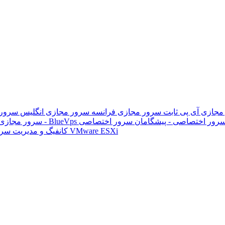
مجازی آی پی ثابت
سرور مجازی فرانسه
سرور مجازی انگلیس
سرور 
رور اختصاصی - پیشگامان
سرور مجازی کلود - BlueVps
خدمات VMware ESXi
کانفیگ و مدیریت سر