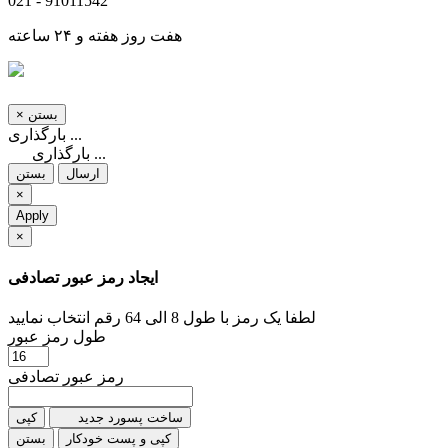
021 - 91011542
هفت روز هفته و ۲۴ ساعته
بستن
×
بارگذاری ...
بارگذاری ...
ارسال
بستن
×
Apply
×
ایجاد رمز عبور تصادفی
لطفا یک رمز با طول 8 الی 64 رقم انتخاب نمایید
طول رمز عبور
رمز عبور تصادفی
ساخت پسورد جدید
کپی
کپی و پست خودکار
بستن