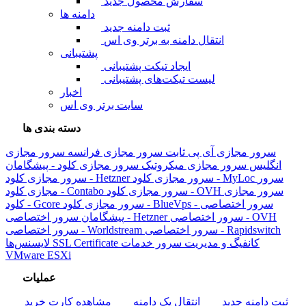
سفارش محصول جدید
دامنه ها
ثبت دامنه جدید
انتقال دامنه به برتر وی اس
پشتیبانی
ایجاد تیکت پشتیبانی
لیست تیکت‌های پشتیبانی
اخبار
سایت برتر وی اس
دسته بندی ها
سرور مجازی آی پی ثابت
سرور مجازی فرانسه
سرور مجازی
انگلیس
سرور مجازی میکروتیک
سرور مجازی کلود - پیشگامان
سرور
سرور مجازی کلود - MyLoc
سرور مجازی کلود - Hetzner
سرور مجازی
سرور مجازی کلود - OVH
مجازی کلود - Contabo
سرور اختصاصی -
سرور مجازی کلود - BlueVps
کلود - Gcore
سرور اختصاصی - OVH
سرور اختصاصی - Hetzner
پیشگامان
سرور اختصاصی - Rapidswitch
سرور اختصاصی - Worldstream
کانفیگ و مدیریت سرور
خدمات
SSL Certificate
لایسنس‌ها
VMware ESXi
عملیات
ثبت دامنه جدید
انتقال یک دامنه
مشاهده کارت خرید